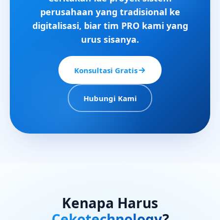
perusahaan yang tradisional ke
digitalisasi, biar tim PRO kami yang
urus sisanya.
Konsultasi Gratis
Hubungi Kami
Kenapa Harus
Cekotechnology
?