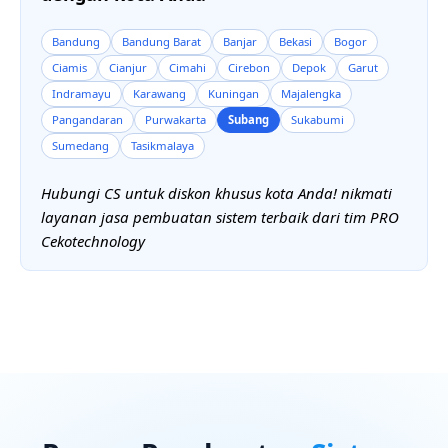
Bandung
Bandung Barat
Banjar
Bekasi
Bogor
Ciamis
Cianjur
Cimahi
Cirebon
Depok
Garut
Indramayu
Karawang
Kuningan
Majalengka
Pangandaran
Purwakarta
Subang
Sukabumi
Sumedang
Tasikmalaya
Hubungi CS untuk diskon khusus kota Anda! nikmati
layanan jasa pembuatan sistem terbaik dari tim PRO
Cekotechnology