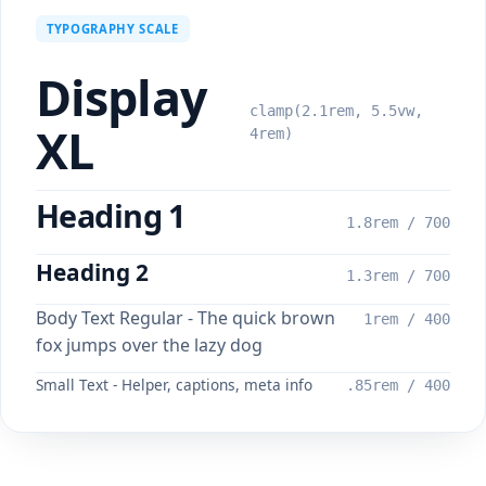
TYPOGRAPHY SCALE
Display
clamp(2.1rem, 5.5vw,
XL
4rem)
Heading 1
1.8rem / 700
Heading 2
1.3rem / 700
Body Text Regular - The quick brown
1rem / 400
fox jumps over the lazy dog
Small Text - Helper, captions, meta info
.85rem / 400