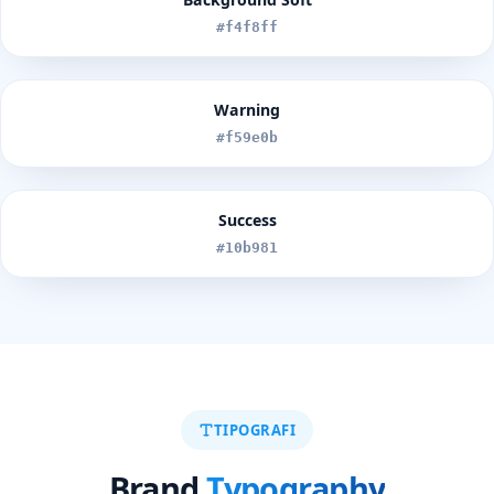
#f4f8ff
Warning
#f59e0b
Success
#10b981
TIPOGRAFI
Brand
Typography