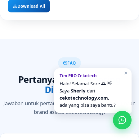
Download All
FAQ
✕
Tim PRO Cekotech
Pertanyaan
Yang Sering
Halo! Selamat Sore 🌅 👋
Ditanyakan
Saya
Sherly
dari
cekotechnology.com
,
Jawaban untuk pertanyaan umum seputar penggunaan
ada yang bisa saya bantu?
brand assets Cekotechnology.