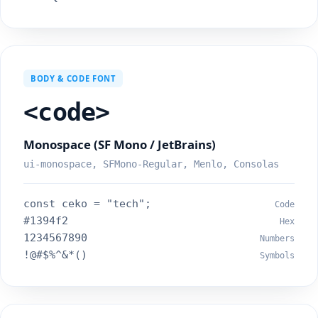
BODY & CODE FONT
<code>
Monospace (SF Mono / JetBrains)
ui-monospace, SFMono-Regular, Menlo, Consolas
const ceko = "tech";
Code
#1394f2
Hex
1234567890
Numbers
!@#$%^&*()
Symbols