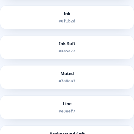
Ink
#0f1b2d
Ink Soft
#4a5a72
Muted
#7a8aa3
Line
#e8eef7
Background Soft