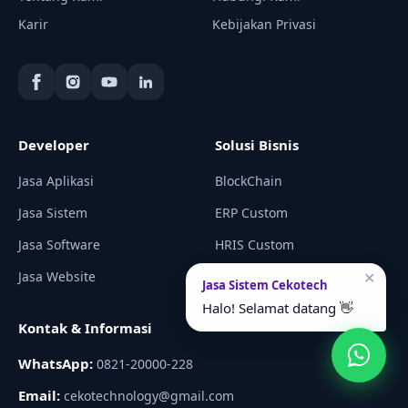
Karir
Kebijakan Privasi
Developer
Solusi Bisnis
Jasa Aplikasi
BlockChain
Jasa Sistem
ERP Custom
Jasa Software
HRIS Custom
Jasa Website
MLM Custom
✕
Jasa Sistem Cekotech
Halo! Selamat datang 👋
Kontak & Informasi
WhatsApp:
0821-20000-228
Email:
cekotechnology@gmail.com