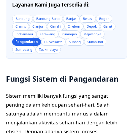
Layanan Kami Juga Tersedia di:
Bandung
Bandung Barat
Banjar
Bekasi
Bogor
Ciamis
Cianjur
Cimahi
Cirebon
Depok
Garut
Indramayu
Karawang
Kuningan
Majalengka
Pangandaran
Purwakarta
Subang
Sukabumi
Sumedang
Tasikmalaya
Fungsi Sistem di Pangandaran
Sistem memiliki banyak fungsi yang sangat
penting dalam kehidupan sehari-hari. Salah
satunya adalah membantu manusia dalam
menjalankan aktivitas sehari-hari dengan lebih
efisien. Dengan adanya sistem, proses