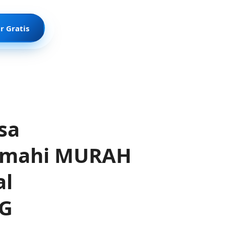
r Gratis
sa
Cimahi MURAH
al
NG