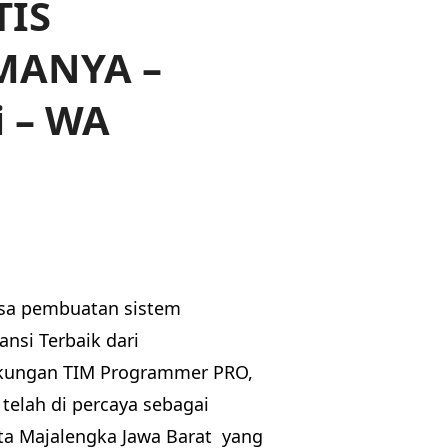
TIS
MANYA –
i – WA
asa pembuatan sistem
nsi Terbaik dari
kungan TIM Programmer PRO,
telah di percaya sebagai
ta Majalengka Jawa Barat yang