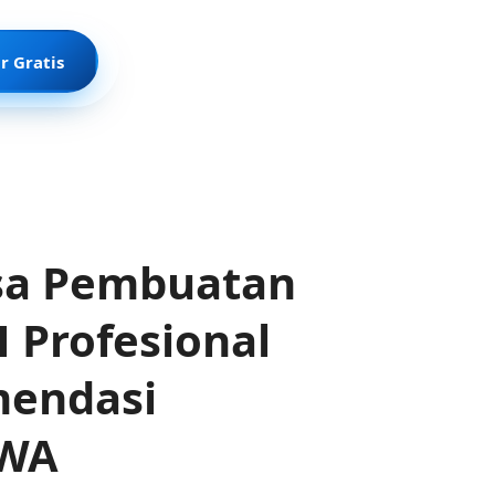
r Gratis
sa Pembuatan
 Profesional
mendasi
 WA