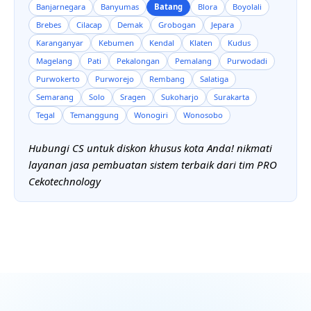
Banjarnegara
Banyumas
Batang
Blora
Boyolali
Brebes
Cilacap
Demak
Grobogan
Jepara
Karanganyar
Kebumen
Kendal
Klaten
Kudus
Magelang
Pati
Pekalongan
Pemalang
Purwodadi
Purwokerto
Purworejo
Rembang
Salatiga
Semarang
Solo
Sragen
Sukoharjo
Surakarta
Tegal
Temanggung
Wonogiri
Wonosobo
Hubungi CS untuk diskon khusus kota Anda! nikmati
layanan jasa pembuatan sistem terbaik dari tim PRO
Cekotechnology