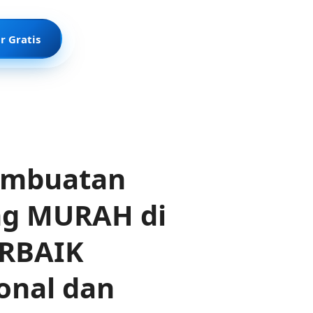
r Gratis
Pembuatan
ng MURAH di
ERBAIK
onal dan