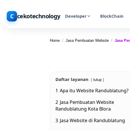
C
cekotechnology
Developer
BlockChain
Home
/
Jasa Pembuatan Website
/
Jasa Pe
Daftar layanan
tutup
1
Apa itu Website Randublatung?
2
Jasa Pembuatan Website
Randublatung Kota Blora
3
Jasa Website di Randublatung