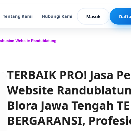
Tentang Kami
Hubungi Kami
Masuk
Dafta
mbuatan Website Randublatung
TERBAIK PRO! Jasa 
Website Randublatu
Blora Jawa Tengah T
BERGARANSI, Profesi