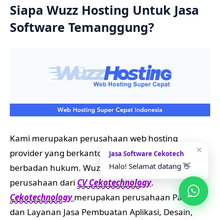
Siapa Wuzz Hosting Untuk Jasa
Software Temanggung?
Kami merupakan perusahaan web hosting
✕
provider yang berkantor pusat di Semarang , kami
Jasa Software Cekotech
Halo! Selamat datang 👋
berbadan hukum. Wuzz Hosting merupakan anak
perusahaan dari
CV Cekotechnology
.
Cekotechnology
merupakan perusahaan Partner
dan Layanan Jasa Pembuatan Aplikasi, Desain,