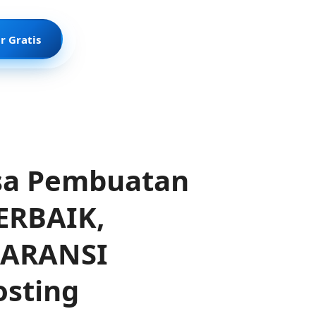
r Gratis
sa Pembuatan
ERBAIK,
GARANSI
osting