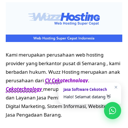
Kami merupakan perusahaan web hosting
provider yang berkantor pusat di Semarang , kami
berbadan hukum. Wuzz Hosting merupakan anak
perusahaan dari
CV Cekotechnology
.
✕
Cekotechnology
merupakan perusahaan Partner
Jasa Software Cekotech
Halo! Selamat datang 👋
dan Layanan Jasa Pembuatan Aplikasi, Desain,
Digital Marketing, Sistem Informasi, Website dan
Jasa Pengadaan Barang.