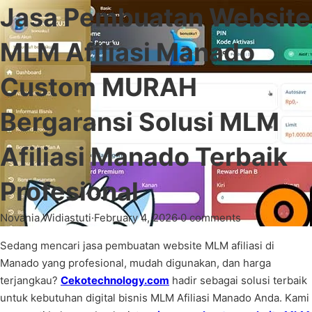
Jasa Pembuatan Website
MLM Afiliasi Manado
Custom MURAH
Bergaransi Solusi MLM
Afiliasi Manado Terbaik
Profesional
Novania Widiastuti
·
February 4, 2026
·
0 comments
Sedang mencari jasa pembuatan website MLM afiliasi di
Manado yang profesional, mudah digunakan, dan harga
terjangkau?
Cekotechnology.com
hadir sebagai solusi terbaik
untuk kebutuhan digital bisnis MLM Afiliasi Manado Anda. Kami