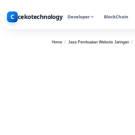
C
cekotechnology
Developer
BlockChain
Home
/
Jasa Pembuatan Website Jaringan
/