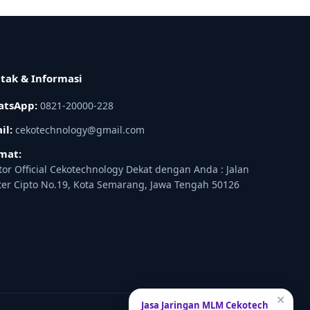
tak & Informasi
tsApp:
0821-20000-228
il:
cekotechnology@gmail.com
mat:
tor Official Cekotechnology Dekat dengan Anda : Jalan
ter Cipto No.19, Kota Semarang, Jawa Tengah 50126
✕
Jasa Jaringan MLM Cekotech