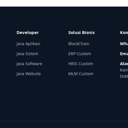
Developer
Solusi Bisnis
Kon
Wha
Jasa Aplikasi
BlockChain
Ema
Jasa Sistem
ERP Custom
Ala
Jasa Software
HRIS Custom
Kan
Jasa Website
MLM Custom
Dok