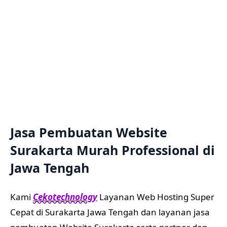
Surakarta Murah Professional di
Jawa Tengah
Kami
Cekotechnology
Layanan Web Hosting Super
Cepat di Surakarta Jawa Tengah dan layanan jasa
pembuatan Website Surakarta serta partner dan
layanan IT profesional di kota Surakarta Jawa
Tengah siap membantu Anda! Kami berbadan
hukum dan legal, kami berani bertanggung jawab
atas Website Anda.
Di kami, Anda akan mendapatkan semua akses
termasuk Web Hosting, Email dan akun
administrator Website Surakarta Anda. Kami
mengerti, tahun 2020 merupakan tahun digital