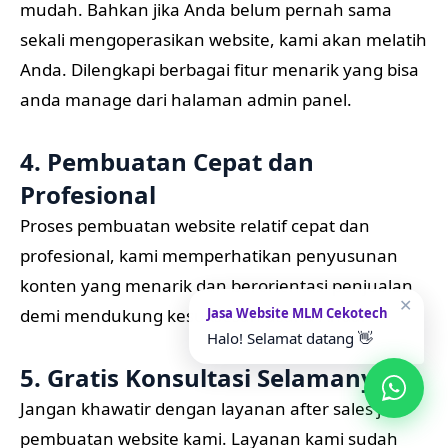
demi mendukung kesuksesan usaha Anda.
5. Gratis Konsultasi Selamanya
Jangan khawatir dengan layanan after sales jasa
pembuatan website kami. Layanan kami sudah
termasuk konsultasi gratis lewat email, telepon
maupun presentasi online via software team
viewer.
6. Layanan Konsultasi Gratis
✕
Jasa Website MLM Cekotech
Hubungi kami
melalui semua jalur komunikasi
Halo! Selamat datang 👋
yang kami gunakan. Konsultasikan kepada kami
jika Anda ingin membuat Website. Website yang
akan Anda buat sesuai dengan Keinginan dan