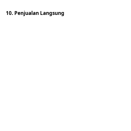
10. Penjualan Langsung
Sistem Penjualan Langsung baik Single Level
Marketing (SLM) atau
Multi Level Marketing
(MLM)
sangat membutuhkan website karena dapat