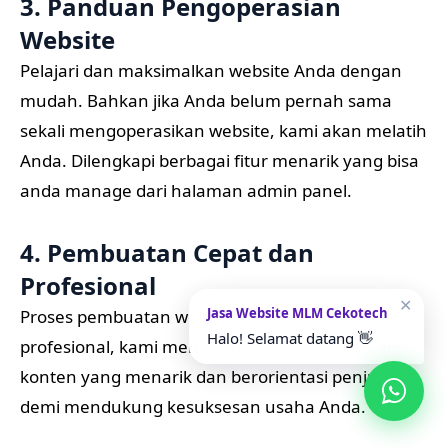
3. Panduan Pengoperasian
Website
Pelajari dan maksimalkan website Anda dengan
mudah. Bahkan jika Anda belum pernah sama
sekali mengoperasikan website, kami akan melatih
Anda. Dilengkapi berbagai fitur menarik yang bisa
anda manage dari halaman admin panel.
4. Pembuatan Cepat dan
Profesional
✕
Jasa Website MLM Cekotech
Proses pembuatan website relatif cepat dan
Halo! Selamat datang 👋
profesional, kami memperhatikan penyusunan
konten yang menarik dan berorientasi penjualan
demi mendukung kesuksesan usaha Anda.