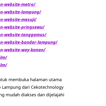
n-website-metro/
an-website-lampung/
n-website-mesuji/
n-website-pringsewu/
an-website-tanggamus/
an-website-bandar-lampung/
n-website-way-kanan/
mlm/
mlm/
a untuk membuka halaman utama
ro Lampung dari Cekotechnology
g mudah diakses dan dijelajahi