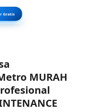
r Gratis
sa
 Metro MURAH
rofesional
AINTENANCE