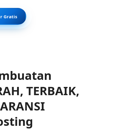
r Gratis
embuatan
RAH, TERBAIK,
GARANSI
osting