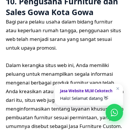
10. Pengusaha Furniture dan
Sales Gowa Kota Gowa
Bagi para pelaku usaha dalam bidang furnitur
atau keperluan rumah tangga, penggunaan situs
web telah menjadi sarana yang sangat sesuai
untuk upaya promosi.
Dalam kerangka situs web ini, Anda memiliki
peluang untuk menampilkan segala informasi
mengenai berbagai produk furnitur yang telah
✕
Anda kreasikan atau sedang Anda tawarkan. Lebih
Jasa Website MLM Cekotech
Halo! Selamat datang 👋
dari itu, situs web juga memberi ruang untuk
menginformasikan tentang layanan khusus dalam
pembuatan furnitur sesuai permintaan, yang
umumnya disebut sebagai Jasa Furniture Custom.