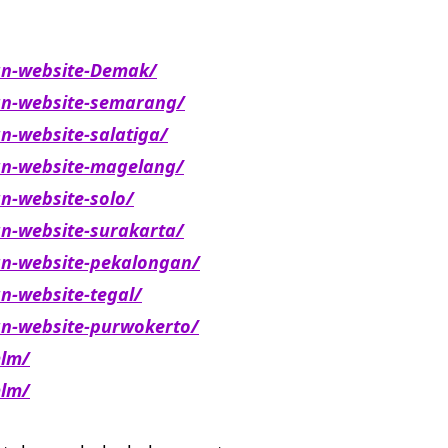
an-website-Demak/
an-website-semarang/
-website-salatiga/
an-website-magelang/
n-website-solo/
n-website-surakarta/
n-website-pekalongan/
n-website-tegal/
n-website-purwokerto/
mlm/
mlm/