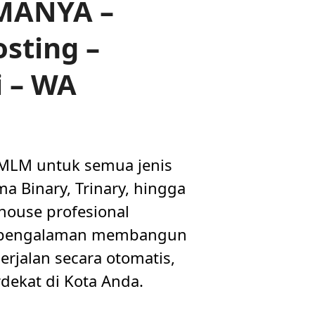
MANYA –
sting –
i – WA
 MLM untuk semua jenis
a Binary, Trinary, hingga
house profesional
n pengalaman membangun
rjalan secara otomatis,
dekat di Kota Anda.