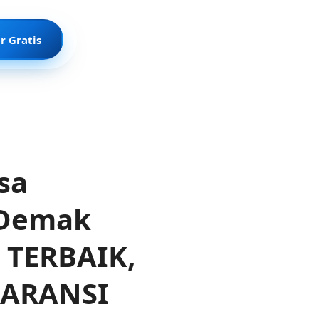
r Gratis
sa
 Demak
 TERBAIK,
GARANSI