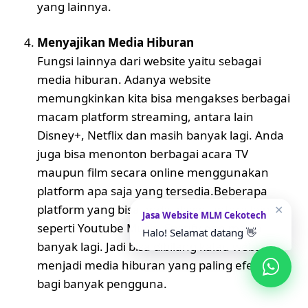
yang lainnya.
Menyajikan Media Hiburan
Fungsi lainnya dari website yaitu sebagai
media hiburan. Adanya website
memungkinkan kita bisa mengakses berbagai
macam platform streaming, antara lain
Disney+, Netflix dan masih banyak lagi. Anda
juga bisa menonton berbagai acara TV
maupun film secara online menggunakan
platform apa saja yang tersedia.Beberapa
platform yang bisa anda akses, antara lain
✕
Jasa Website MLM Cekotech
seperti Youtube Music, Spotify dan masih
Halo! Selamat datang 👋
banyak lagi. Jadi bisa dibilang kalau website
menjadi media hiburan yang paling efektif
bagi banyak pengguna.