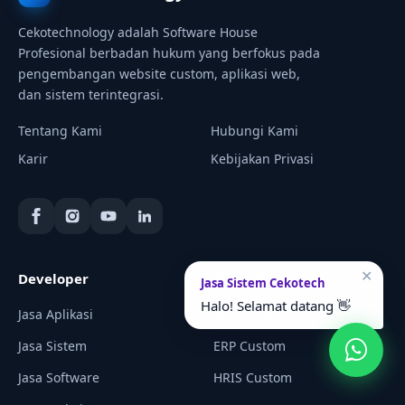
Cekotechnology adalah Software House
Profesional berbadan hukum yang berfokus pada
pengembangan website custom, aplikasi web,
dan sistem terintegrasi.
Tentang Kami
Hubungi Kami
Karir
Kebijakan Privasi
✕
Developer
Solusi Bisnis
Jasa Sistem Cekotech
Halo! Selamat datang 👋
Jasa Aplikasi
BlockChain
Jasa Sistem
ERP Custom
Jasa Software
HRIS Custom