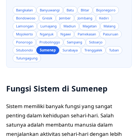
Bangkalan
Banyuwangi
Batu
Blitar
Bojonegoro
Bondowoso
Gresik
Jember
Jombang
Kediri
Lamongan
Lumajang
Madiun
Magetan
Malang
Mojokerto
Nganjuk
Ngawi
Pamekasan
Pasuruan
Ponorogo
Probolinggo
Sampang
Sidoarjo
Situbondo
Sumenep
Surabaya
Trenggalek
Tuban
Tulungagung
Fungsi Sistem di Sumenep
Sistem memiliki banyak fungsi yang sangat
penting dalam kehidupan sehari-hari. Salah
satunya adalah membantu manusia dalam
menjalankan aktivitas sehari-hari dengan lebih