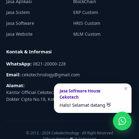
Jasa Aplikasi
BlockChain
Jasa Sistem
ERP Custom
Jasa Software
HRIS Custom
Jasa Website
MLM Custom
Kontak & Informasi
WhatsApp:
0821-20000-228
Email:
cekotechnology@gmail.com
Alamat:
✕
Jasa Software House
Kantor Official Cekotechnology Dekat dengan Anda : Jalan
Cekotech
Dokter Cipto No.19, Kota Semarang, Jawa Tengah 50126
Halo! Selamat datang 👋
© 2012 - 2026 Cekotechnology · All Right Reserved
Dibuat dengan ♥ di Semarang