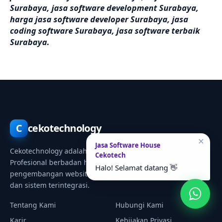
Surabaya, jasa software development Surabaya,
harga jasa software developer Surabaya, jasa
coding software Surabaya, jasa software terbaik
Surabaya.
C
cekotechnology
✕
Jasa Software House
Cekotechnology adalah Software House
Cekotech
Profesional berbadan hukum yang berfokus pada
Halo! Selamat datang 👋
pengembangan website custom, aplikasi web,
dan sistem terintegrasi.
Tentang Kami
Hubungi Kami
Karir
Kebijakan Privasi