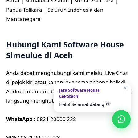
Barat | Sumatera Selatan | Sumatera Utara |
Papua Tolikara | Seluruh Indonesia dan
Mancanegara
Hubungi Kami Software House
Simeulue di Aceh
Anda dapat menghubungi kami melalui Live Chat
di pojok kiri atau kanan layar smartphone baik di
✕
Jasa Software House
Android maupun di iOs. Selain itu, Anda juga dapat
Cekotech
langsung menghubungi kami melalui
Halo! Selamat datang 👋
WhatsApp :
0821 20000 228
SMS :
0821 20000 228