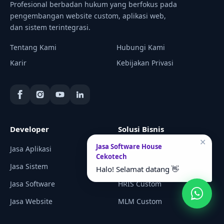
Profesional berbadan hukum yang berfokus pada
pengembangan website custom, aplikasi web,
dan sistem terintegrasi.
Tentang Kami
Hubungi Kami
Karir
Kebijakan Privasi
Developer
Solusi Bisnis
✕
Jasa Software House
Jasa Aplikasi
BlockChain
Cekotech
Jasa Sistem
ERP Custom
Halo! Selamat datang 👋
Jasa Software
HRIS Custom
Jasa Website
MLM Custom