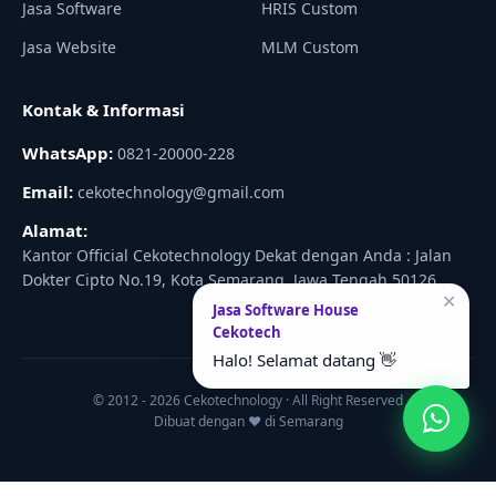
Jasa Software
HRIS Custom
Jasa Website
MLM Custom
Kontak & Informasi
WhatsApp:
0821-20000-228
Email:
cekotechnology@gmail.com
Alamat:
Kantor Official Cekotechnology Dekat dengan Anda : Jalan
Dokter Cipto No.19, Kota Semarang, Jawa Tengah 50126
✕
Jasa Software House
Cekotech
Halo! Selamat datang 👋
© 2012 - 2026 Cekotechnology · All Right Reserved
Dibuat dengan ♥ di Semarang