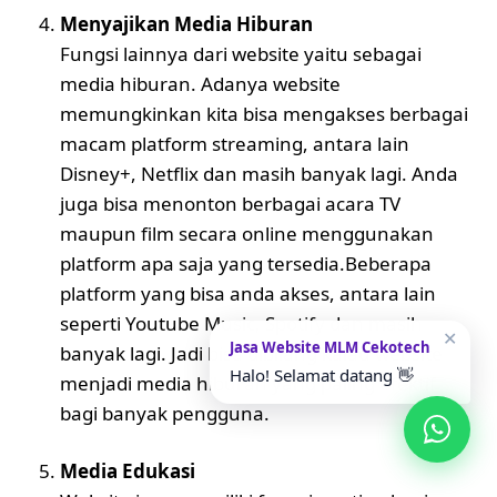
Menyajikan Media Hiburan
Fungsi lainnya dari website yaitu sebagai
media hiburan. Adanya website
memungkinkan kita bisa mengakses berbagai
macam platform streaming, antara lain
Disney+, Netflix dan masih banyak lagi. Anda
juga bisa menonton berbagai acara TV
maupun film secara online menggunakan
platform apa saja yang tersedia.Beberapa
platform yang bisa anda akses, antara lain
seperti Youtube Music, Spotify dan masih
✕
Jasa Website MLM Cekotech
banyak lagi. Jadi bisa dibilang kalau website
Halo! Selamat datang 👋
menjadi media hiburan yang paling efektif
bagi banyak pengguna.
Media Edukasi