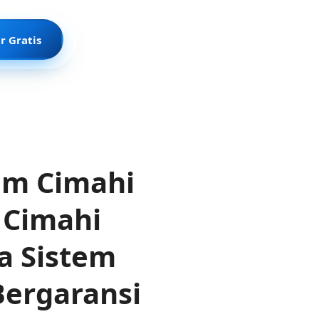
r Gratis
em Cimahi
 Cimahi
sa Sistem
Bergaransi