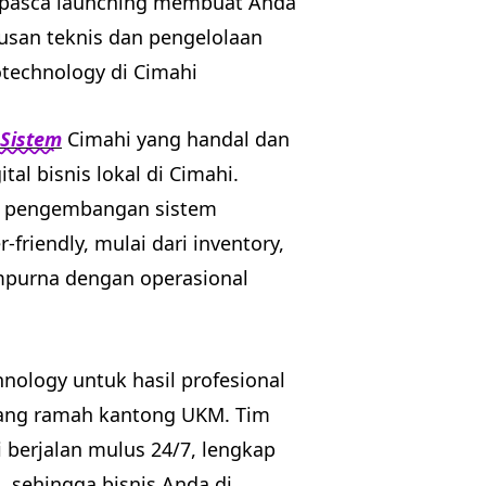
 pasca launching membuat Anda
usan teknis dan pengelolaan
otechnology di Cimahi
 Sistem
Cimahi yang handal dan
al bisnis lokal di Cimahi.
up pengembangan sistem
riendly, mulai dari inventory,
mpurna dengan operasional
nology untuk hasil profesional
yang ramah kantong UKM. Tim
 berjalan mulus 24/7, lengkap
, sehingga bisnis Anda di