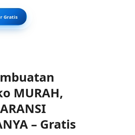
r Gratis
Pembuatan
ko MURAH,
GARANSI
NYA – Gratis