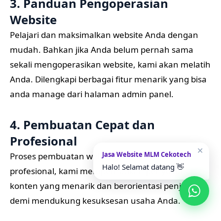
3. Panduan Pengoperasian
Website
Pelajari dan maksimalkan website Anda dengan
mudah. Bahkan jika Anda belum pernah sama
sekali mengoperasikan website, kami akan melatih
Anda. Dilengkapi berbagai fitur menarik yang bisa
anda manage dari halaman admin panel.
4. Pembuatan Cepat dan
Profesional
✕
Jasa Website MLM Cekotech
Proses pembuatan website relatif cepat dan
Halo! Selamat datang 👋
profesional, kami memperhatikan penyusunan
konten yang menarik dan berorientasi penjualan
demi mendukung kesuksesan usaha Anda.