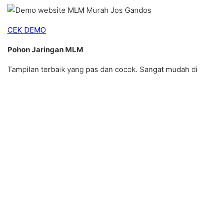
CEK DEMO
Pohon Jaringan MLM
Tampilan terbaik yang pas dan cocok. Sangat mudah di
pahami oleh semua kolega dan member multi level
marketing bisnis kamu
CEK DEMO
Mengapa Pengusaha
Bisnis MLM Harus Memilih
Cekotechnology?