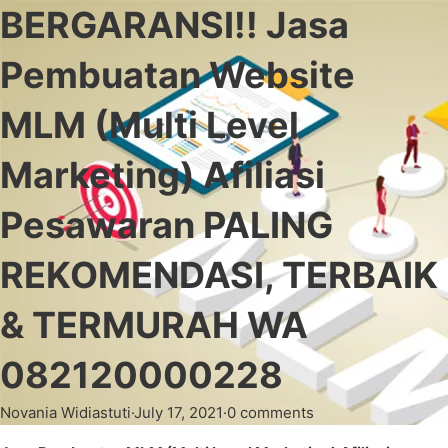
BERGARANSI!! Jasa
Pembuatan Website
MLM (Multi Level
Marketing) Afiliasi
Pesawaran PALING
REKOMENDASI, TERBAIK
& TERMURAH WA
082120000228
Novania Widiastuti
·
July 17, 2021
·
0 comments