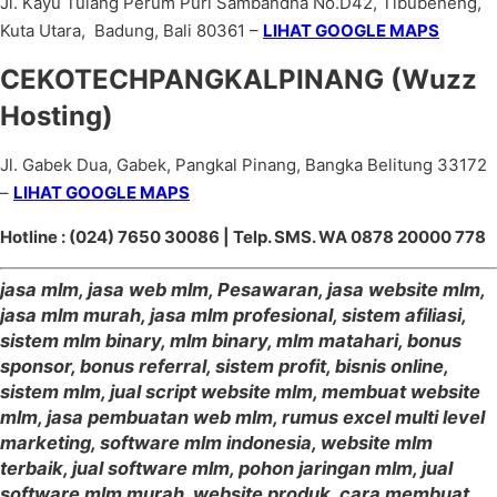
Jl. Kayu Tulang Perum Puri Sambandha No.D42, Tibubeneng,
Kuta Utara, Badung, Bali 80361 –
LIHAT GOOGLE MAPS
CEKOTECHPANGKALPINANG (Wuzz
Hosting)
Jl. Gabek Dua, Gabek, Pangkal Pinang, Bangka Belitung 33172
–
LIHAT GOOGLE MAPS
Hotline : (024) 7650 30086 | Telp. SMS. WA 0878 20000 778
jasa mlm, jasa web mlm, Pesawaran, jasa website mlm,
jasa mlm murah, jasa mlm profesional, sistem afiliasi,
sistem mlm binary, mlm binary, mlm matahari, bonus
sponsor, bonus referral, sistem profit, bisnis online,
sistem mlm, jual script website mlm, membuat website
mlm, jasa pembuatan web mlm, rumus excel multi level
marketing, software mlm indonesia, website mlm
terbaik, jual software mlm, pohon jaringan mlm, jual
software mlm murah, website produk, cara membuat