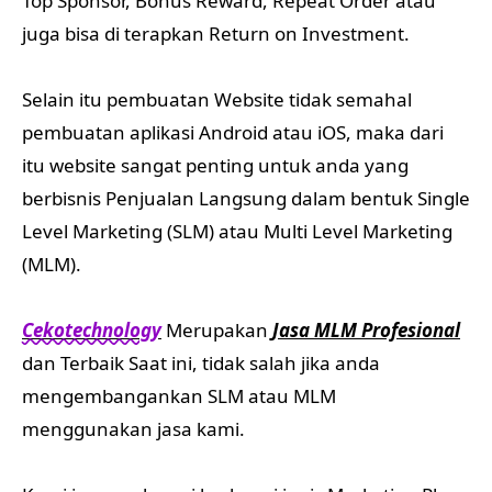
berbisnis Penjualan Langsung dalam bentuk Single
Level Marketing (SLM) atau Multi Level Marketing
(MLM).
Cekotechnology
Merupakan
Jasa MLM Profesional
dan Terbaik Saat ini, tidak salah jika anda
mengembangankan SLM atau MLM
menggunakan jasa kami.
Kami juga melayani berbagai jenis Marketing Plan
MLM antara lain Jasa pembuatan Website Affiliasi
atau Afiliasi, Buat Website afiliasi, Jasa pembuatan
website MLM Binary, Jasa pembuatan web replika
MLM, Cara membuat Pohon jaringan MLM,
Software MLM, Aplikasi MLM berbasis Web, Jual