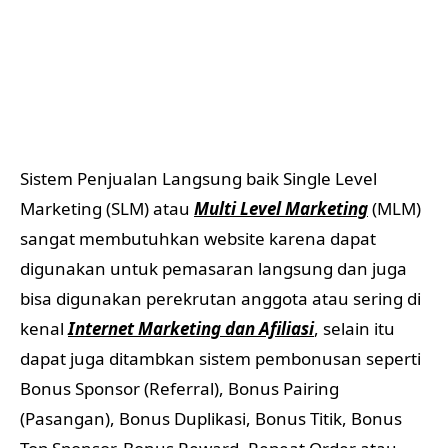
Sistem Penjualan Langsung baik Single Level
Marketing (SLM) atau
Multi Level Marketing
(MLM)
sangat membutuhkan website karena dapat
digunakan untuk pemasaran langsung dan juga
bisa digunakan perekrutan anggota atau sering di
kenal
Internet Marketing dan Afiliasi
, selain itu
dapat juga ditambkan sistem pembonusan seperti
Bonus Sponsor (Referral), Bonus Pairing
(Pasangan), Bonus Duplikasi, Bonus Titik, Bonus
Top Sponsor, Bonus Reward, Repeat Order atau
juga bisa di terapkan Return on Investment.
Selain itu pembuatan Website tidak semahal
pembuatan aplikasi Android atau iOS, maka dari
itu website sangat penting untuk anda yang