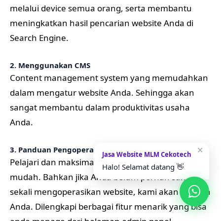
dalam mengatur website Anda. Sehingga akan
sangat membantu dalam produktivitas usaha
Anda.
3. Panduan Pengoperasian Website
Pelajari dan maksimalkan website Anda dengan
mudah. Bahkan jika Anda belum pernah sama
sekali mengoperasikan website, kami akan melatih
Anda. Dilengkapi berbagai fitur menarik yang bisa
anda manage dari halaman admin panel.
✕
Jasa Website MLM Cekotech
4. Pembuatan Cepat dan Profesional
Halo! Selamat datang 👋
Proses pembuatan website relatif cepat dan
profesional, kami memperhatikan penyusunan
konten yang menarik dan berorientasi penjualan
demi mendukung kesuksesan usaha Anda.