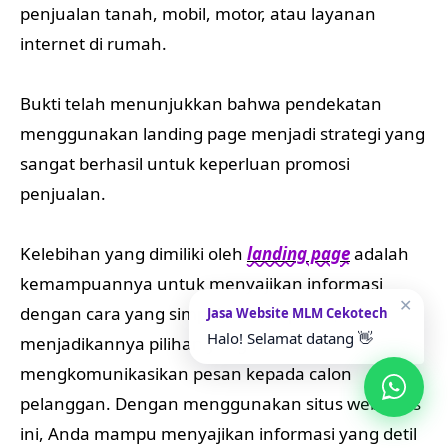
penjualan tanah, mobil, motor, atau layanan
internet di rumah.
Bukti telah menunjukkan bahwa pendekatan
menggunakan landing page menjadi strategi yang
sangat berhasil untuk keperluan promosi
penjualan.
Kelebihan yang dimiliki oleh
landing page
adalah
kemampuannya untuk menyajikan informasi
✕
dengan cara yang simpel namun padat,
Jasa Website MLM Cekotech
Halo! Selamat datang 👋
menjadikannya pilihan yang cerdas dalam
mengkomunikasikan pesan kepada calon
pelanggan. Dengan menggunakan situs web jenis
ini, Anda mampu menyajikan informasi yang detil