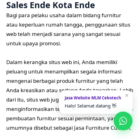
Sales Ende Kota Ende
Bagi para pelaku usaha dalam bidang furnitur
atau keperluan rumah tangga, penggunaan situs
web telah menjadi sarana yang sangat sesuai
untuk upaya promosi.
Dalam kerangka situs web ini, Anda memiliki
peluang untuk menampilkan segala informasi
mengenai berbagai produk furnitur yang telah
Anda kreasikan atau sedang Anda tawarkan. Lebih
✕
Jasa Website MLM Cekotech
dari itu, situs web juga memberi ruang untuk
Halo! Selamat datang 👋
menginformasikan tentang layanan khusus dalam
pembuatan furnitur sesuai permintaan, yang
umumnya disebut sebagai Jasa Furniture Custom.