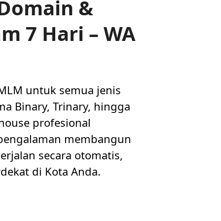
 Domain &
am 7 Hari – WA
 MLM untuk semua jenis
a Binary, Trinary, hingga
house profesional
n pengalaman membangun
rjalan secara otomatis,
dekat di Kota Anda.