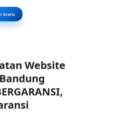
r Gratis
atan Website
 Bandung
 BERGARANSI,
aransi