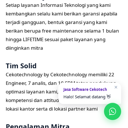
Setiap layanan Informasi Teknologi yang kami
kembangkan selalu kami berikan garansi apabila
terjadi gangguan, bentuk garansi yang kami
berikan berupa free maintenance selama 1 bulan
hingga LIFETIME sesuai paket layanan yang
diinginkan mitra
Tim Solid
Cekotechnology by Cekotechnology memiliki 22
Engineer, 7 analis, dan 10 SDM tetap pendukung
✕
Jasa Software Cekotech
optimasi layanan kami, yang terstandarisasi
Halo! Selamat datang 👋
kompetensi dan attitude yang bekerja dalam satu
lokasi kantor serta di lokasi partner kami
Pengalaman Mitra