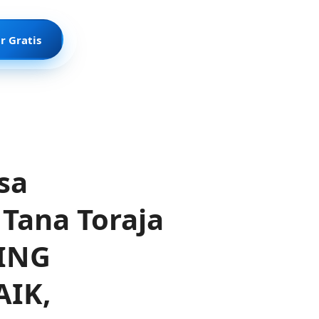
r Gratis
sa
Tana Toraja
LING
AIK,