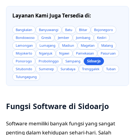
Layanan Kami Juga Tersedia di:
Bangkalan
Banyuwangi
Batu
Blitar
Bojonegoro
Bondowoso
Gresik
Jember
Jombang
Kediri
Lamongan
Lumajang
Madiun
Magetan
Malang
Mojokerto
Nganjuk
Ngawi
Pamekasan
Pasuruan
Ponorogo
Probolinggo
Sampang
Sidoarjo
Situbondo
Sumenep
Surabaya
Trenggalek
Tuban
Tulungagung
Fungsi Software di Sidoarjo
Software memiliki banyak fungsi yang sangat
penting dalam kehidupan sehari-hari. Salah