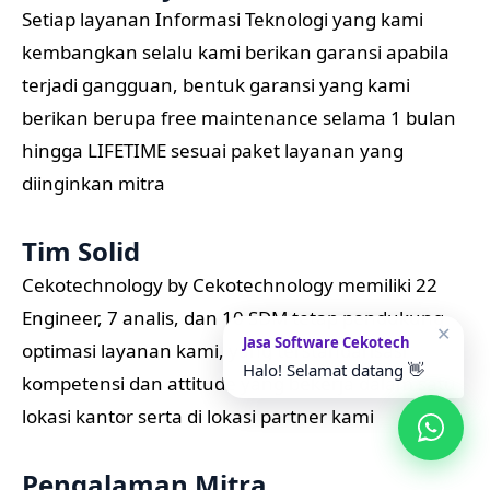
Setiap layanan Informasi Teknologi yang kami
kembangkan selalu kami berikan garansi apabila
terjadi gangguan, bentuk garansi yang kami
berikan berupa free maintenance selama 1 bulan
hingga LIFETIME sesuai paket layanan yang
diinginkan mitra
Tim Solid
Cekotechnology by Cekotechnology memiliki 22
Engineer, 7 analis, dan 10 SDM tetap pendukung
✕
Jasa Software Cekotech
optimasi layanan kami, yang terstandarisasi
Halo! Selamat datang 👋
kompetensi dan attitude yang bekerja dalam satu
lokasi kantor serta di lokasi partner kami
Pengalaman Mitra