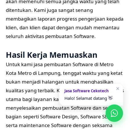
akan memenuhi semua jangka waktu yang telah
ditentukan. Kami juga sangat senang
membagikan laporan progress pengerjaan kepada
klien, dan klien dapat dengan mudah memantau
seluruh aktivitas pembuatan Software.
Hasil Kerja Memuaskan
Untuk kami jasa pembuatan Software di Metro
Kota Metro di Lampung, tenggat waktu yang ketat
bukan menjadi halangan untuk menghasilkan
✕
kualitas yang terbaik. Kualitas merupakan prioritas
Jasa Software Cekotech
Halo! Selamat datang 👋
utama bagi layanan kami. Kami akan
menyelesaikan pembuatan Software dan semua
bagian seperti Software Design, Software SEO,
serta maintenance Software dengan seksama