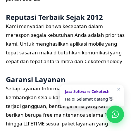
Reputasi Terbaik Sejak 2012
Kami menyadari bahwa kecepatan dalam
merespon segala kebutuhan Anda adalah prioritas
kami. Untuk menghasilkan aplikasi mobile yang
tepat sasaran maka dibutuhkan komunikasi yang
cepat dan tepat antara mitra dan Cekotechnology
Garansi Layanan
Setiap layanan Informasi Teknologi yang kami
✕
Jasa Software Cekotech
kembangkan selalu kami berikan garansi apabila
Halo! Selamat datang 👋
terjadi gangguan, bentuk garansi yang kami
berikan berupa free maintenance selama 1 bulan
hingga LIFETIME sesuai paket layanan yang