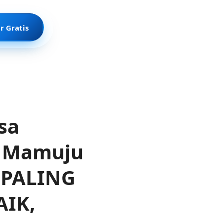
r Gratis
sa
e Mamuju
t PALING
AIK,