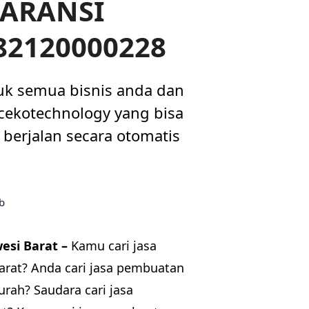
GARANSI
082120000228
uk semua bisnis anda dan
i cekotechnology yang bisa
berjalan secara otomatis
si Barat –
Kamu cari jasa
rat? Anda cari jasa pembuatan
rah? Saudara cari jasa