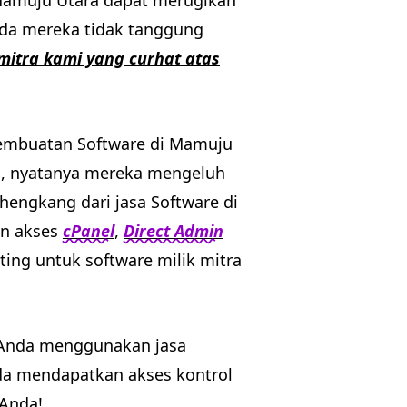
 Mamuju Utara dapat merugikan
Anda mereka tidak tanggung
 mitra kami yang curhat atas
pembuatan Software di Mamuju
a, nyatanya mereka mengeluh
hengkang dari jasa Software di
an akses
cPanel
,
Direct Admin
ing untuk software milik mitra
 Anda menggunakan jasa
a mendapatkan akses kontrol
 Anda!