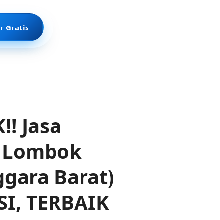
r Gratis
! Jasa
e Lombok
gara Barat)
I, TERBAIK