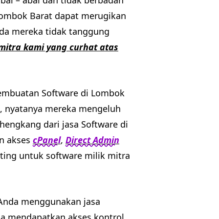
al – abal dan tidak berbadan
Lombok Barat dapat merugikan
Anda mereka tidak tanggung
 mitra kami yang curhat atas
pembuatan Software di Lombok
a, nyatanya mereka mengeluh
hengkang dari jasa Software di
an akses
cPanel
,
Direct Admin
ing untuk software milik mitra
 Anda menggunakan jasa
a mendapatkan akses kontrol