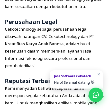
kami sesuaikan dengan kebutuhan mitra.
Perusahaan Legal
Cekotechnology sebagai perusahaan legal
dibawah naungan CV. Cekotechnology dan PT
Kreatifitas Karya Anak Bangsa, adalah bukti
keseriusan dalam memberikan layanan Jasa
Informasi Teknologi secara professional dan
penuh dedikasi
✕
Jasa Software Cekotech
Reputasi Terbaik Sejak 2012
Halo! Selamat datang 👋
Kami menyadari bahwa kecepatan dalam
merespon segala kebutuhan Anda adalah prioritas
kami. Untuk menghasilkan aplikasi mobile yang