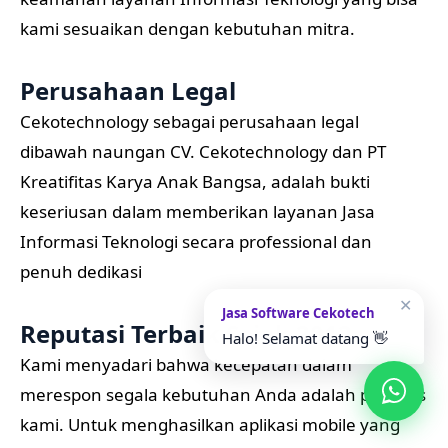
kami sesuaikan dengan kebutuhan mitra.
Perusahaan Legal
Cekotechnology sebagai perusahaan legal
dibawah naungan CV. Cekotechnology dan PT
Kreatifitas Karya Anak Bangsa, adalah bukti
keseriusan dalam memberikan layanan Jasa
Informasi Teknologi secara professional dan
penuh dedikasi
✕
Jasa Software Cekotech
Reputasi Terbaik Sejak 2012
Halo! Selamat datang 👋
Kami menyadari bahwa kecepatan dalam
merespon segala kebutuhan Anda adalah prioritas
kami. Untuk menghasilkan aplikasi mobile yang