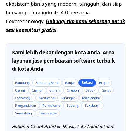
ekosistem bisnis yang modern, tangguh, dan siap
bersaing di era industri 4.0 bersama
Cekotechnology.
Hubungi tim kami sekarang untuk
sesi konsultasi gratis!
Kami lebih dekat dengan kota Anda. Area
layanan jasa pembuatan software terbaik
di kota Anda
Bandung
Bandung Barat
Banjar
Bekasi
Bogor
Ciamis
Cianjur
Cimahi
Cirebon
Depok
Garut
Indramayu
Karawang
Kuningan
Majalengka
Pangandaran
Purwakarta
Subang
Sukabumi
Sumedang
Tasikmalaya
Hubungi CS untuk diskon khusus kota Anda! nikmati