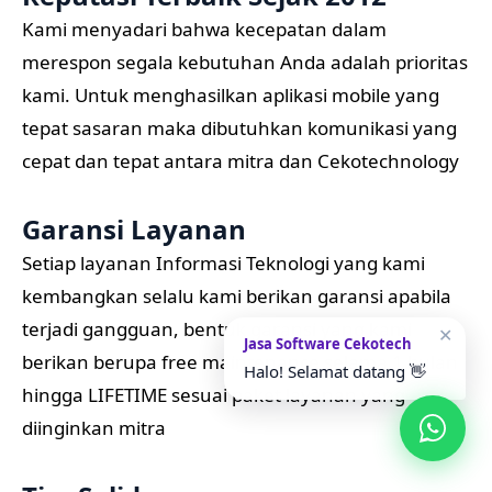
Kami menyadari bahwa kecepatan dalam
merespon segala kebutuhan Anda adalah prioritas
kami. Untuk menghasilkan aplikasi mobile yang
tepat sasaran maka dibutuhkan komunikasi yang
cepat dan tepat antara mitra dan Cekotechnology
Garansi Layanan
Setiap layanan Informasi Teknologi yang kami
kembangkan selalu kami berikan garansi apabila
terjadi gangguan, bentuk garansi yang kami
✕
Jasa Software Cekotech
berikan berupa free maintenance selama 1 bulan
Halo! Selamat datang 👋
hingga LIFETIME sesuai paket layanan yang
diinginkan mitra