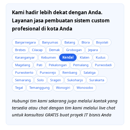
Kami hadir lebih dekat dengan Anda.
Layanan jasa pembuatan sistem custom
profesional di kota Anda
Banjarnegara
Banyumas
Batang
Blora
Boyolali
Brebes
Cilacap
Demak
Grobogan
Jepara
Karanganyar
Kebumen
Kendal
Klaten
Kudus
Magelang
Pati
Pekalongan
Pemalang
Purwodadi
Purwokerto
Purworejo
Rembang
Salatiga
Semarang
Solo
Sragen
Sukoharjo
Surakarta
Tegal
Temanggung
Wonogiri
Wonosobo
Hubungi tim kami sekarang juga melalui kontak yang
tersedia atau chat dengan tim kami melalui live chat
untuk konsultasi GRATIS buat proyek IT bisnis Anda