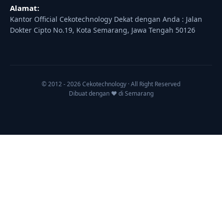
Alamat:
Kantor Official Cekotechnology Dekat dengan Anda : Jalan
Dokter Cipto No.19, Kota Semarang, Jawa Tengah 50126
© 2012 - 2026 Cekotechnology · All Right Reserved
Dibuat dengan ♥ di Semarang